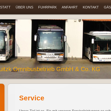
STATT
ÜBER UNS
FUHRPARK
ANFAHRT
KONTAKT
GÄS
uitzk Omnibusbetrieb GmbH & Co. KG
Service
Unser Ziel ist es, Sie mit unseren Serviceleistungen so sch